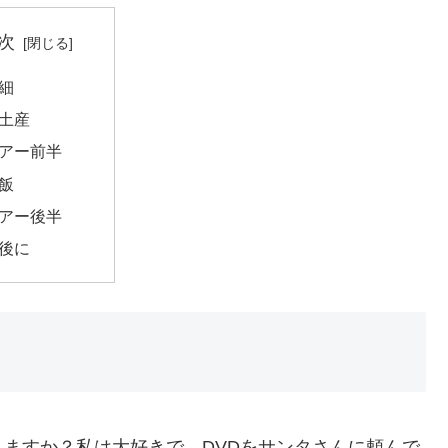
次
細
土産
アー前半
飯
アー後半
後に
ますか？私は大好きで、DVDをサンタさんに頼んで