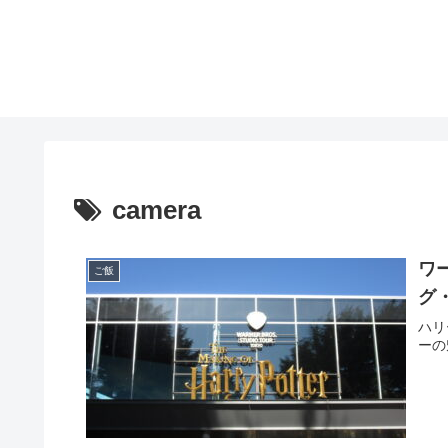
camera
ワ
ご飯
グ
ハリ
ーの