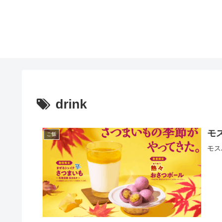
drink
モ
ご飯
モス