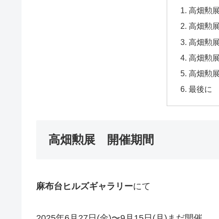
高畑勲
高畑勲
高畑勲
高畑勲
高畑勲
最後に
高畑勲展 開催期間
麻布台ヒルズギャラリー
にて
2025年6月27日(金)〜9月15日(月)まだ開催。