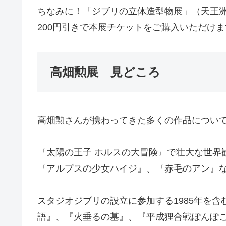
ちなみに！「ジブリの立体造型物展」（天王
200円引きで本展チケットをご購入いただけ
高畑勲展 見どころ
高畑勲さんが携わってきた多くの作品につい
『太陽の王子 ホルスの大冒険』で壮大な世界
『アルプスの少女ハイジ』、『赤毛のアン』
スタジオジブリの設立に参加する1985年を含
語』、『火垂るの墓』、『平成狸合戦ぽんぽ